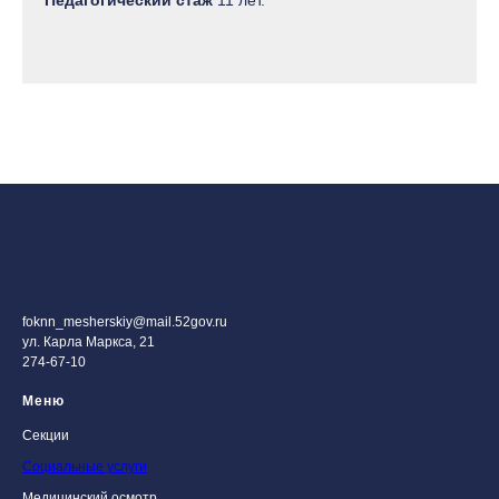
Педагогический стаж
11 лет.
foknn_mesherskiy@mail.52gov.ru
ул. Карла Маркса, 21
274-67-10
Меню
Секции
Социальные услуги
Медицинский осмотр