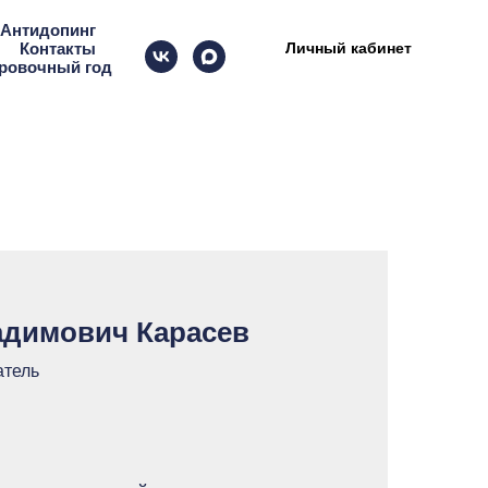
Антидопинг
Личный кабинет
Контакты
ировочный год
адимович Карасев
атель